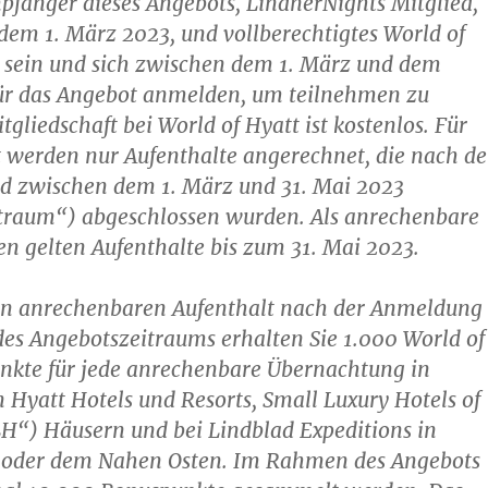
fänger dieses Angebots, LindnerNights Mitglied,
r dem 1. März 2023, und vollberechtigtes World of
d sein und sich zwischen dem 1. März und dem
für das Angebot anmelden, um teilnehmen zu
tgliedschaft bei World of Hyatt ist kostenlos. Für
 werden nur Aufenthalte angerechnet, die nach de
 zwischen dem 1. März und 31. Mai 2023
traum“) abgeschlossen wurden. Als anrechenbare
n gelten Aufenthalte bis zum 31. Mai 2023.
en anrechenbaren Aufenthalt nach der Anmeldung
es Angebotszeitraums erhalten Sie 1.000 World of
nkte für jede anrechenbare Übernachtung in
Hyatt Hotels und Resorts, Small Luxury Hotels of
H“) Häusern und bei Lindblad Expeditions in
a oder dem Nahen Osten. Im Rahmen des Angebots