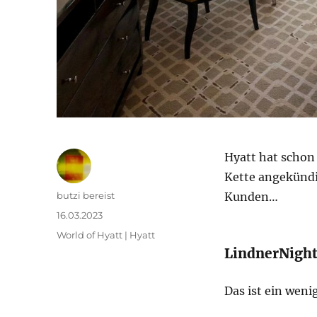
Hyatt hat schon 
Kette angekündi
Autor
butzi bereist
Kunden…
Veröffentlicht
16.03.2023
am
Kategorien
World of Hyatt | Hyatt
LindnerNigh
Das ist ein wen