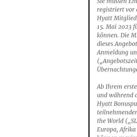
Sie müssen Emp
registriert vo
Hyatt Mitglie
15. Mai 2023 
können. Die Mi
dieses Angebot
Anmeldung und
(„Angebotszei
Übernachtunge
Ab Ihrem erst
und während d
Hyatt Bonuspu
teilnehmenden 
the World („SL
Europa, Afrik