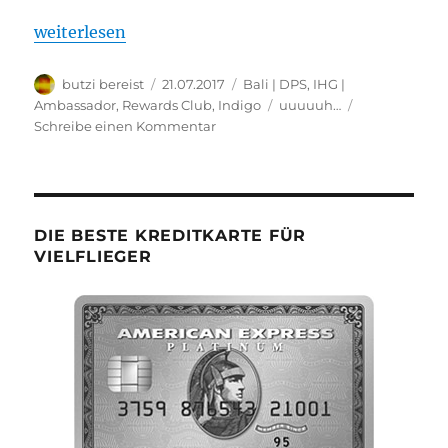
„Indigo Bali Seminyak Beach“
weiterlesen
Autor
Veröffentlicht
Kategorien
butzi bereist
21.07.2017
Bali | DPS
,
IHG |
am
Schlagwörter
Ambassador, Rewards Club
,
Indigo
uuuuuh…
zu
Schreibe einen Kommentar
Indigo
Bali
Seminyak
Beach
DIE BESTE KREDITKARTE FÜR
VIELFLIEGER