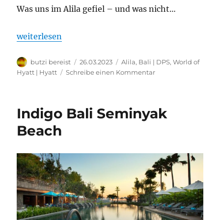
Was uns im Alila gefiel – und was nicht…
„Meine Erfahrung in einer Pool Villa im Alila Ubud –
weiterlesen
Autor
Veröffentlicht
Kategorien
butzi bereist
26.03.2023
Alila
,
Bali | DPS
,
World of
am
zu
Hyatt | Hyatt
Schreibe einen Kommentar
Meine
Erfahrung
in
Indigo Bali Seminyak
einer
Pool
Beach
Villa
im
Alila
Ubud
–
Bali