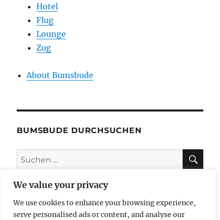
Hotel
Flug
Lounge
Zug
About Bumsbude
BUMSBUDE DURCHSUCHEN
SU
Suche
nach:
We value your privacy
We use cookies to enhance your browsing experience,
impressum
serve personalised ads or content, and analyse our