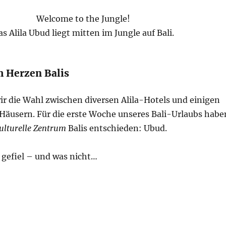
Welcome to the Jungle!
as Alila Ubud liegt mitten im Jungle auf Bali.
m Herzen Balis
ir die Wahl zwischen diversen Alila-Hotels und einigen
Häusern. Für die erste Woche unseres Bali-Urlaubs habe
ulturelle Zentrum
Balis entschieden: Ubud.
 gefiel – und was nicht…
 in einer Pool Villa im Alila Ubud – Bali“