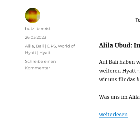
D
Autor
butzi bereist
Veröffentlicht
26.03.2023
am
Alila Ubud: I
Kategorien
Alila
,
Bali | DPS
,
World of
Hyatt | Hyatt
Schreibe einen
Auf Bali haben w
zu
Kommentar
weiteren Hyatt-
Meine
wir uns für das
k
Erfahrung
in
einer
Was uns im Alila
Pool
Villa
im
„Meine Erfahrung
weiterlesen
Alila
Ubud
–
Bali