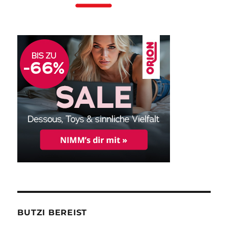
BUTZI BEREIST