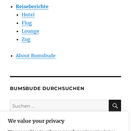
Reiseberichte
Hotel
Flug
Lounge
Zug
About Bumsbude
BUMSBUDE DURCHSUCHEN
SU
Suche
nach:
We value your privacy