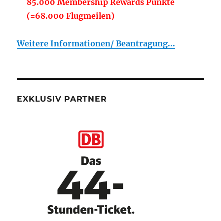
85.000 Membership Rewards Punkte
(=68.000 Flugmeilen)
Weitere Informationen/ Beantragung...
EXKLUSIV PARTNER