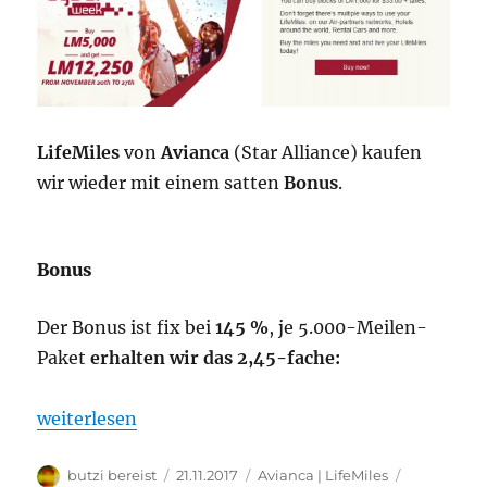
LifeMiles
von
Avianca
(Star Alliance) kaufen
wir wieder mit einem satten
Bonus
.
Bonus
Der Bonus ist fix bei
145 %
, je 5.000-Meilen-
Paket
erhalten wir das 2,45-fache:
„Avianca LifeMiles mit 145 % Bonus kaufen“
weiterlesen
Autor
Veröffentlicht
Kategorien
butzi bereist
21.11.2017
Avianca | LifeMiles