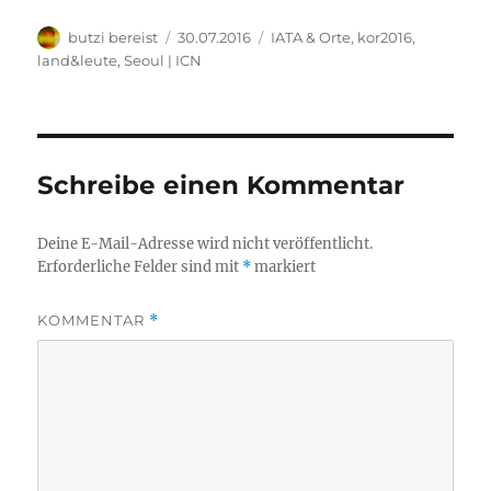
Autor
Veröffentlicht
Kategorien
butzi bereist
30.07.2016
IATA & Orte
,
kor2016
,
am
land&leute
,
Seoul | ICN
Schreibe einen Kommentar
Deine E-Mail-Adresse wird nicht veröffentlicht.
Erforderliche Felder sind mit
*
markiert
KOMMENTAR
*