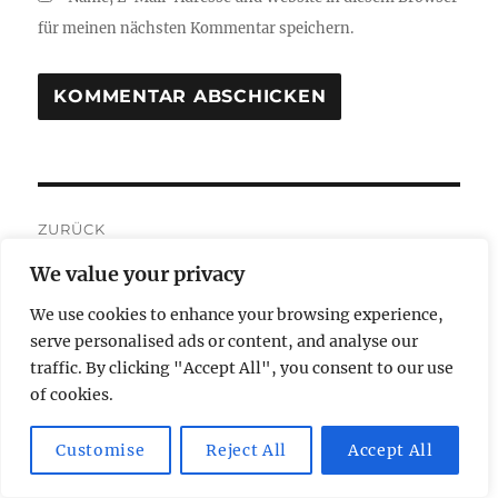
für meinen nächsten Kommentar speichern.
Beitragsnavigation
ZURÜCK
Economy Class: Emirates oder
Vorheriger
We value your privacy
Beitrag:
Etihad?
We use cookies to enhance your browsing experience,
serve personalised ads or content, and analyse our
traffic. By clicking "Accept All", you consent to our use
of cookies.
WEITER
east Hotel, Harbour Corner
Nächster
Customise
Reject All
Accept All
Beitrag:
Room: Bewertung