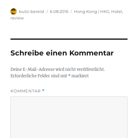
Autor
Veröffentlicht
Kategorien
butzi bereist
6.08.2016
Hong Kong | HKG
,
Hotel
,
am
review
Schreibe einen Kommentar
Deine E-Mail-Adresse wird nicht veröffentlicht.
Erforderliche Felder sind mit
*
markiert
KOMMENTAR
*