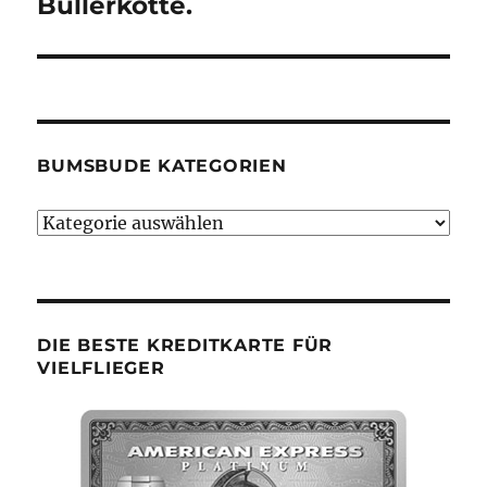
Beitrag:
Bullerkotte.
BUMSBUDE KATEGORIEN
Bumsbude
Kategorien
DIE BESTE KREDITKARTE FÜR
VIELFLIEGER