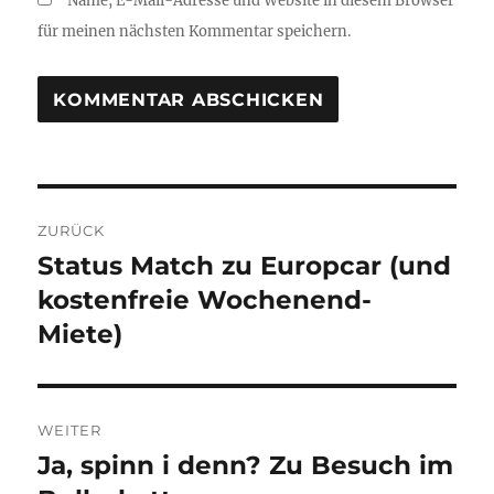
Name, E-Mail-Adresse und Website in diesem Browser
für meinen nächsten Kommentar speichern.
Beitragsnavigation
ZURÜCK
Status Match zu Europcar (und
Vorheriger
Beitrag:
kostenfreie Wochenend-
Miete)
WEITER
Ja, spinn i denn? Zu Besuch im
Nächster