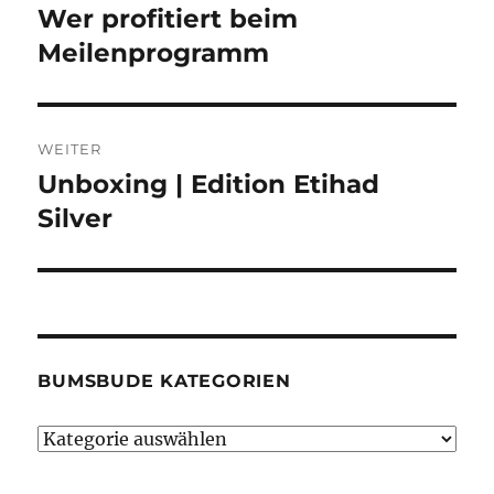
Wer profitiert beim
Vorheriger
Beitrag:
Meilenprogramm
WEITER
Unboxing | Edition Etihad
Nächster
Beitrag:
Silver
BUMSBUDE KATEGORIEN
Bumsbude
Kategorien