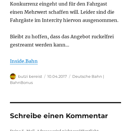
Konkurrenz eingeht und für den Fahrgast
einen Mehrwert schaffen will. Leider sind die
Fahrgäste im Intercity hiervon ausgenommen.
Bleibt zu hoffen, dass das Angebot ruckelfrei
gestreamt werden kann…
Inside.Bahn
Autor
Veröffentlicht
Kategorien
butzi bereist
10.04.2017
Deutsche Bahn |
am
BahnBonus
Schreibe einen Kommentar