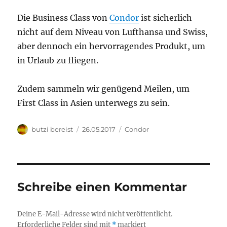
Die Business Class von
Condor
ist sicherlich
nicht auf dem Niveau von Lufthansa und Swiss,
aber dennoch ein hervorragendes Produkt, um
in Urlaub zu fliegen.
Zudem sammeln wir genügend Meilen, um
First Class in Asien unterwegs zu sein.
Autor
Veröffentlicht
Kategorien
butzi bereist
26.05.2017
Condor
am
Schreibe einen Kommentar
Deine E-Mail-Adresse wird nicht veröffentlicht.
Erforderliche Felder sind mit
*
markiert