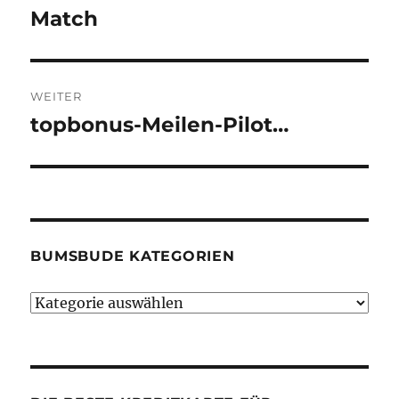
Beitrag:
Match
WEITER
topbonus-Meilen-Pilot…
Nächster
Beitrag:
BUMSBUDE KATEGORIEN
Bumsbude
Kategorien