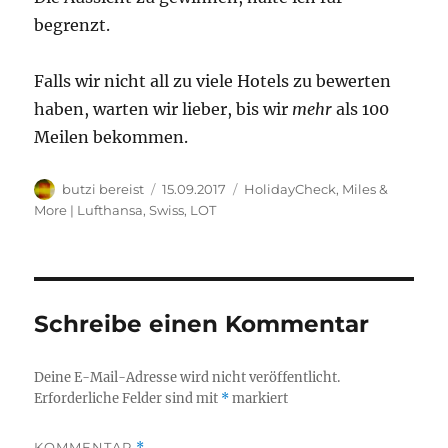
begrenzt.
Falls wir nicht all zu viele Hotels zu bewerten
haben, warten wir lieber, bis wir
mehr
als 100
Meilen bekommen.
Autor
Veröffentlicht
Kategorien
butzi bereist
15.09.2017
HolidayCheck
,
Miles &
am
More | Lufthansa, Swiss, LOT
Schreibe einen Kommentar
Deine E-Mail-Adresse wird nicht veröffentlicht.
Erforderliche Felder sind mit
*
markiert
KOMMENTAR
*