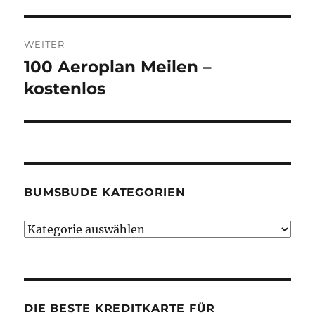
WEITER
100 Aeroplan Meilen –
Nächster
Beitrag:
kostenlos
BUMSBUDE KATEGORIEN
Bumsbude
Kategorien
DIE BESTE KREDITKARTE FÜR