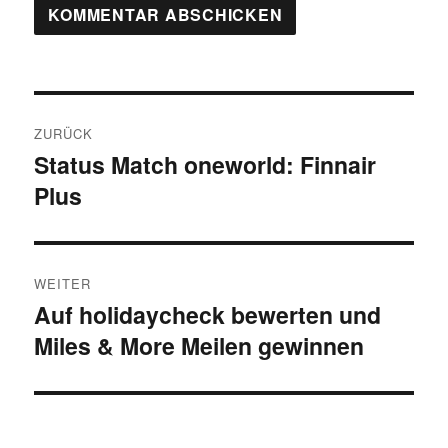
Beitragsnavigation
ZURÜCK
Status Match oneworld: Finnair
Vorheriger
Plus
Beitrag:
WEITER
Auf holidaycheck bewerten und
Nächster
Miles & More Meilen gewinnen
Beitrag: