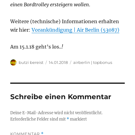
einen Bordtrolley ersteigern wollen
.
Weitere (technische) Informationen erhalten
wir hier:
Vorankündigung | Air Berlin (53087)
Am 15.1.18 geht’s los..
!
Autor
Veröffentlicht
Kategorien
butzi bereist
14.01.2018
airberlin | topbonus
am
Schreibe einen Kommentar
Deine E-Mail-Adresse wird nicht veröffentlicht.
Erforderliche Felder sind mit
*
markiert
KOMMENTAR
*