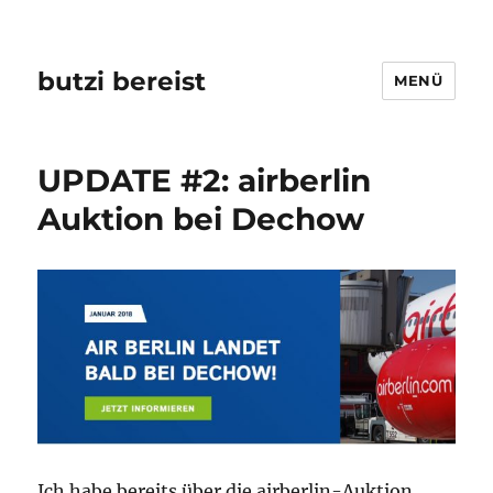
butzi bereist
MENÜ
UPDATE #2: airberlin
Auktion bei Dechow
Ich habe bereits über die airberlin-Auktion