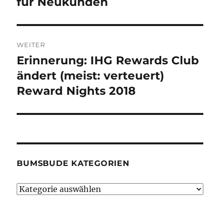
für Neukunden
WEITER
Erinnerung: IHG Rewards Club
Nächster
Beitrag:
ändert (meist: verteuert)
Reward Nights 2018
BUMSBUDE KATEGORIEN
Bumsbude
Kategorien