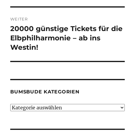
WEITER
20000 günstige Tickets für die
Nächster
Beitrag:
Elbphilharmonie – ab ins
Westin!
BUMSBUDE KATEGORIEN
Bumsbude
Kategorien