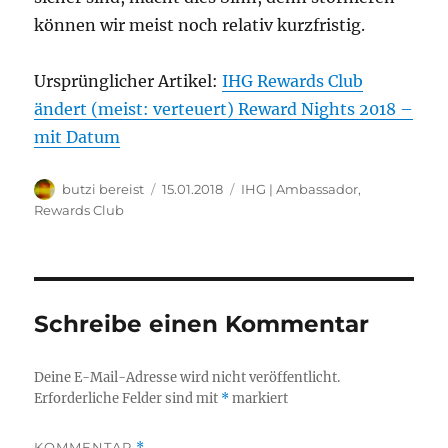
können wir meist noch relativ kurzfristig.
Ursprünglicher Artikel:
IHG Rewards Club
ändert (meist: verteuert) Reward Nights 2018 –
mit Datum
Autor
Veröffentlicht
Kategorien
butzi bereist
15.01.2018
IHG | Ambassador,
am
Rewards Club
Schreibe einen Kommentar
Deine E-Mail-Adresse wird nicht veröffentlicht.
Erforderliche Felder sind mit
*
markiert
KOMMENTAR
*