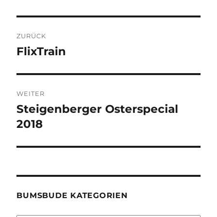
Beitragsnavigation
ZURÜCK
FlixTrain
Vorheriger
Beitrag:
WEITER
Steigenberger Osterspecial
Nächster
Beitrag:
2018
BUMSBUDE KATEGORIEN