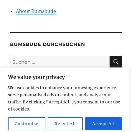
About Bumsbude
BUMSBUDE DURCHSUCHEN
SU
Suche
nach:
We value your privacy
We use cookies to enhance your browsing experience,
impressum
serve personalised ads or content, and analyse our
traffic. By clicking "Accept All", you consent to our use
datenschutzerklärung
of cookies.
Customise
Reject All
Accept All
butzi bereist
Mit Stolz präsentiert von WordPress