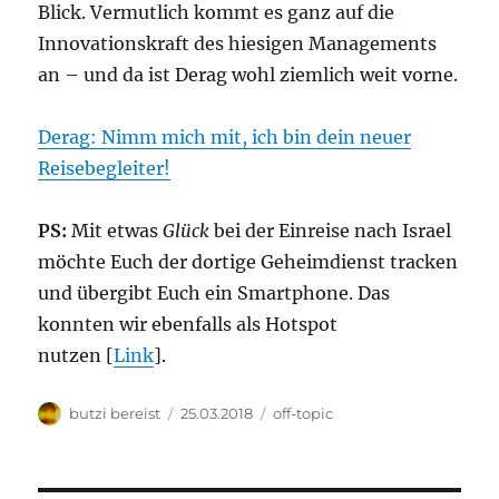
Blick. Vermutlich kommt es ganz auf die
Innovationskraft des hiesigen Managements
an – und da ist Derag wohl ziemlich weit vorne.
Derag: Nimm mich mit, ich bin dein neuer
Reisebegleiter!
PS:
Mit etwas
Glück
bei der Einreise nach Israel
möchte Euch der dortige Geheimdienst tracken
und übergibt Euch ein Smartphone. Das
konnten wir ebenfalls als Hotspot
nutzen [
Link
].
Autor
Veröffentlicht
Kategorien
butzi bereist
25.03.2018
off-topic
am