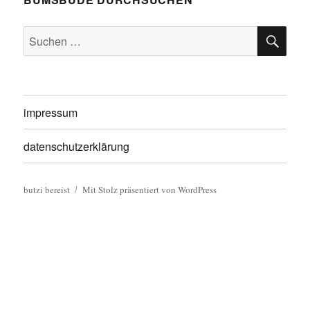
SU
Suche
nach:
impressum
datenschutzerklärung
butzi bereist
Mit Stolz präsentiert von WordPress