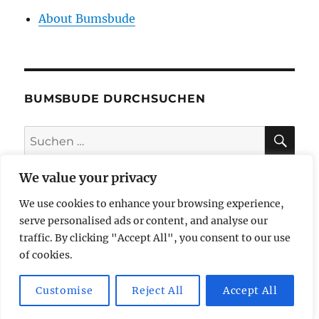
About Bumsbude
BUMSBUDE DURCHSUCHEN
SU
Suche
nach:
We value your privacy
We use cookies to enhance your browsing experience,
impressum
serve personalised ads or content, and analyse our
traffic. By clicking "Accept All", you consent to our use
datenschutzerklärung
of cookies.
Customise
Reject All
Accept All
butzi bereist
Mit Stolz präsentiert von WordPress