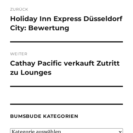
Beitragsnavigation
ZURÜCK
Holiday Inn Express Düsseldorf
Vorheriger
Beitrag:
City: Bewertung
WEITER
Cathay Pacific verkauft Zutritt
Nächster
Beitrag:
zu Lounges
BUMSBUDE KATEGORIEN
Bumsbude