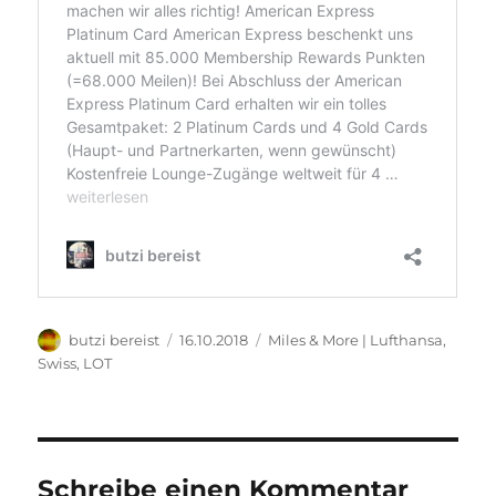
Autor
Veröffentlicht
Kategorien
butzi bereist
16.10.2018
Miles & More | Lufthansa,
am
Swiss, LOT
Schreibe einen Kommentar