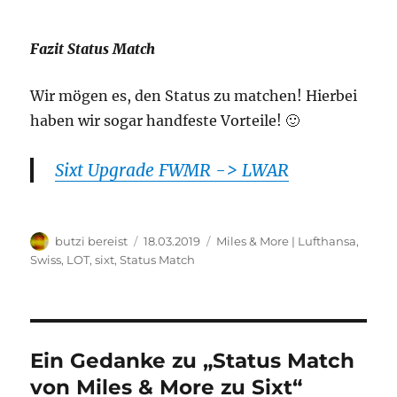
Fazit Status Match
Wir mögen es, den Status zu matchen! Hierbei
haben wir sogar handfeste Vorteile! 🙂
Sixt Upgrade FWMR -> LWAR
Autor
Veröffentlicht
Kategorien
butzi bereist
18.03.2019
Miles & More | Lufthansa,
am
Swiss, LOT
,
sixt
,
Status Match
Ein Gedanke zu „Status Match
von Miles & More zu Sixt“