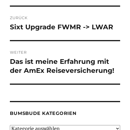
Beitragsnavigation
ZURÜCK
Sixt Upgrade FWMR -> LWAR
Vorheriger
Beitrag:
WEITER
Das ist meine Erfahrung mit
Nächster
Beitrag:
der AmEx Reiseversicherung!
BUMSBUDE KATEGORIEN
Bumsbude