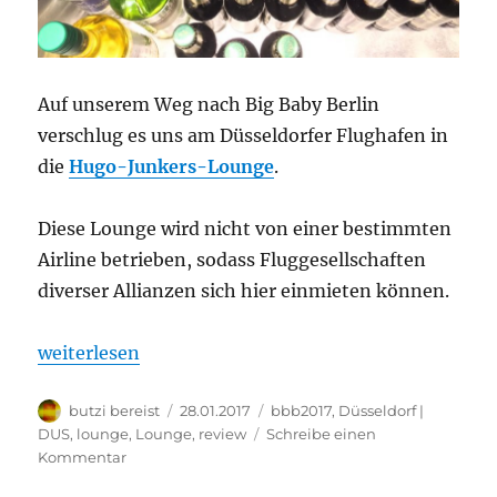
Auf unserem Weg nach Big Baby Berlin
verschlug es uns am Düsseldorfer Flughafen in
die
Hugo-Junkers-Lounge
.
Diese Lounge wird nicht von einer bestimmten
Airline betrieben, sodass Fluggesellschaften
diverser Allianzen sich hier einmieten können.
„Hugo Junkers Lounge Düsseldorf (DUS): Bewertun
weiterlesen
Autor
Veröffentlicht
Kategorien
butzi bereist
28.01.2017
bbb2017
,
Düsseldorf |
am
DUS
,
lounge
,
Lounge
,
review
Schreibe einen
zu
Kommentar
Hugo Junkers