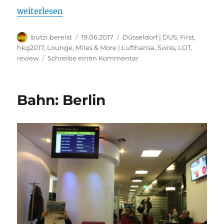
„Lufthansa Senator Lounge Düsseldorf: Bewertung
weiterlesen
Autor
Veröffentlicht
Kategorien
butzi bereist
19.06.2017
Düsseldorf | DUS
,
First
,
am
hkg2017
,
Lounge
,
Miles & More | Lufthansa, Swiss, LOT
,
zu
review
Schreibe einen Kommentar
Lufthansa
Senator
Lounge
Bahn: Berlin
Düsseldorf:
Bewertung