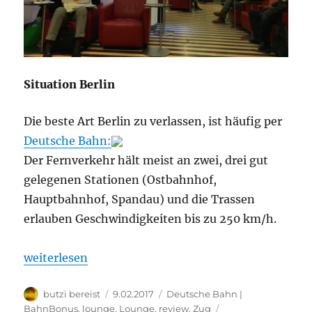
Situation Berlin
Die beste Art Berlin zu verlassen, ist häufig per
Deutsche Bahn:
Der Fernverkehr hält meist an zwei, drei gut
gelegenen Stationen (Ostbahnhof,
Hauptbahnhof, Spandau) und die Trassen
erlauben Geschwindigkeiten bis zu 250 km/h.
„Bahn: Berlin“
weiterlesen
Autor
Veröffentlicht
Kategorien
butzi bereist
9.02.2017
Deutsche Bahn |
am
BahnBonus
,
lounge
,
Lounge
,
review
,
Zug