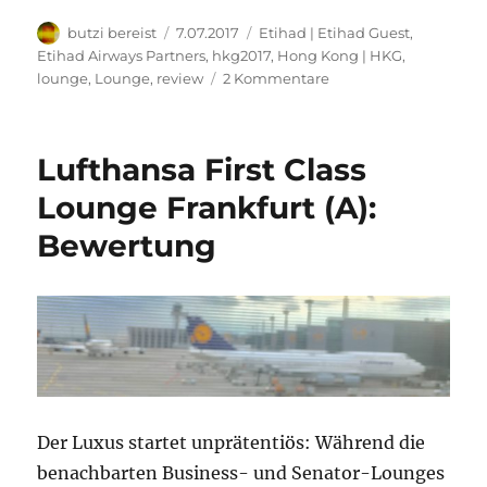
Autor
Veröffentlicht
Kategorien
butzi bereist
7.07.2017
Etihad | Etihad Guest
,
am
Etihad Airways Partners
,
hkg2017
,
Hong Kong | HKG
,
zu
lounge
,
Lounge
,
review
2 Kommentare
Club
Bauhinia
Lounge
Lufthansa First Class
Hong
Kong:
Lounge Frankfurt (A):
Bewertung
Bewertung
Der Luxus startet unprätentiös: Während die
benachbarten Business- und Senator-Lounges