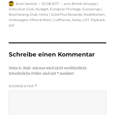
Autor
Veröffentlicht
Kategorien
butzi bereist
20.08.2017
avis
,
British Airways |
am
Executive Club
,
Budget
,
Europcar Privilege
,
Eurowings |
Boomerang Club
,
Hertz | Gold Plus Rewards
,
Kreditkarten
,
mietwagen
,
Miles & More | Lufthansa, Swiss, LOT
,
Payback
,
sixt
Schreibe einen Kommentar
Deine E-Mail-Adresse wird nicht veröffentlicht.
Erforderliche Felder sind mit
*
markiert
KOMMENTAR
*