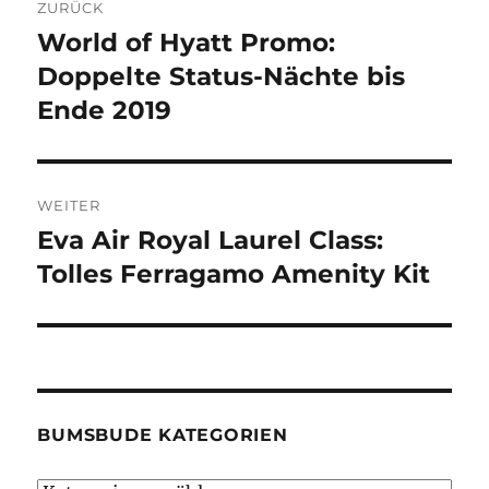
ZURÜCK
World of Hyatt Promo:
Vorheriger
Beitrag:
Doppelte Status-Nächte bis
Ende 2019
WEITER
Eva Air Royal Laurel Class:
Nächster
Beitrag:
Tolles Ferragamo Amenity Kit
BUMSBUDE KATEGORIEN