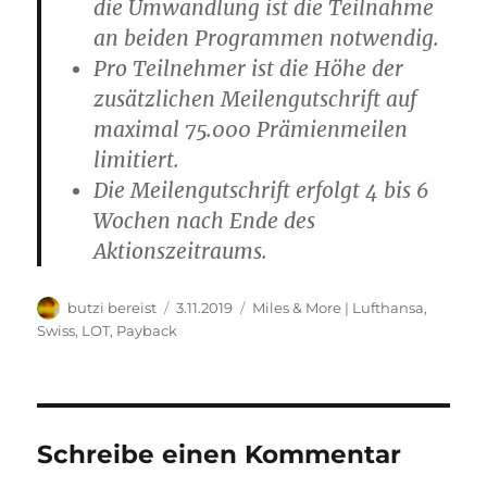
die Umwandlung ist die Teilnahme
an beiden Programmen notwendig.
Pro Teilnehmer ist die Höhe der
zusätzlichen Meilengutschrift auf
maximal 75.000 Prämienmeilen
limitiert.
Die Meilengutschrift erfolgt 4 bis 6
Wochen nach Ende des
Aktionszeitraums.
Autor
Veröffentlicht
Kategorien
butzi bereist
3.11.2019
Miles & More | Lufthansa,
am
Swiss, LOT
,
Payback
Schreibe einen Kommentar