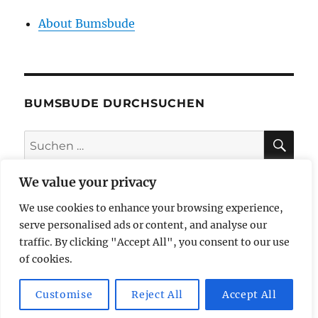
About Bumsbude
BUMSBUDE DURCHSUCHEN
SU
Suche
nach:
We value your privacy
We use cookies to enhance your browsing experience,
impressum
serve personalised ads or content, and analyse our
traffic. By clicking "Accept All", you consent to our use
datenschutzerklärung
of cookies.
Customise
Reject All
Accept All
butzi bereist
Mit Stolz präsentiert von WordPress