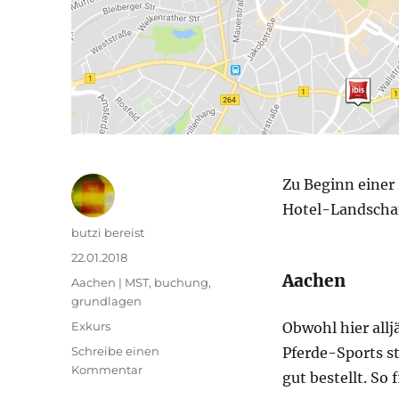
Zu Beginn einer 
Hotel-Landschaf
Autor
butzi bereist
Veröffentlicht
22.01.2018
am
Aachen
Kategorien
Aachen | MST
,
buchung
,
grundlagen
Schlagwörter
Exkurs
Obwohl hier allj
Schreibe einen
Pferde-Sports st
zu
Kommentar
gut bestellt. So
Hotelbuchung