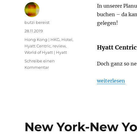
In unserer Plan
buchen – da ka
Autor
butzi bereist
gelegen!
Veröffentlicht
28.11.2019
am
Kategorien
Hong Kong | HKG
,
Hotel
,
Hyatt Centric
,
review
,
Hyatt Centri
World of Hyatt | Hyatt
Schreibe einen
Doch ganz so neu
zu
Kommentar
Hyatt
Centric
„Hyatt Centric 
weiterlesen
Victoria
Harbour
Hong
Kong:
Bewertung
New York-New Yor