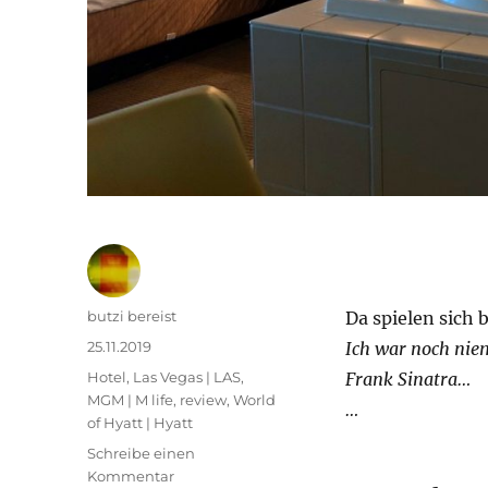
Autor
butzi bereist
Da spielen sich 
Veröffentlicht
25.11.2019
Ich war noch nie
am
Kategorien
Hotel
,
Las Vegas | LAS
,
Frank Sinatra…
MGM | M life
,
review
,
World
…
of Hyatt | Hyatt
Schreibe einen
zu
Kommentar