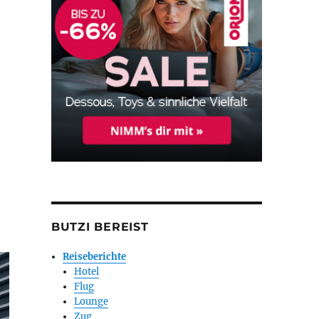
ng“
BUTZI BEREIST
Reiseberichte
Hotel
Flug
Lounge
Zug