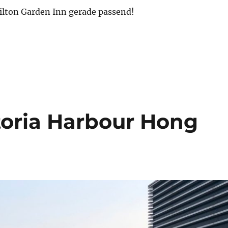
lton Garden Inn gerade passend!
lm Springs: Hilton Garden Inn Rancho Mirage – Erfahru
toria Harbour Hong