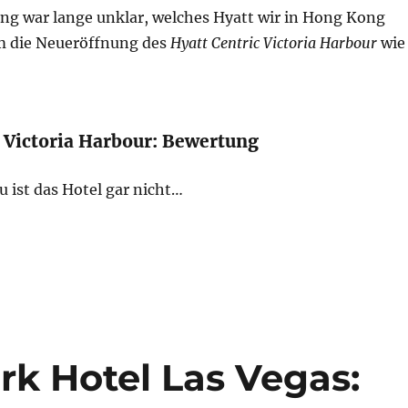
ung war lange unklar, welches Hyatt wir in Hong Kong
m die Neueröffnung des
Hyatt Centric Victoria Harbour
wie
c Victoria Harbour: Bewertung
 ist das Hotel gar nicht…
Victoria Harbour Hong Kong: Bewertung“
k Hotel Las Vegas: