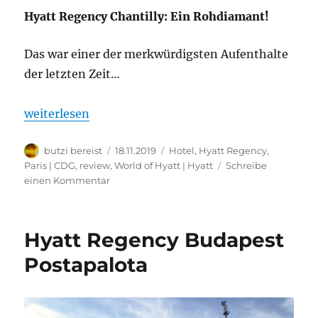
Hyatt Regency Chantilly: Ein Rohdiamant!
Das war einer der merkwürdigsten Aufenthalte
der letzten Zeit…
„Hyatt Regency Chantilly: Ein Rohdiamant!“
weiterlesen
Autor
Veröffentlicht
Kategorien
butzi bereist
18.11.2019
Hotel
,
Hyatt Regency
,
am
Paris | CDG
,
review
,
World of Hyatt | Hyatt
Schreibe
zu
einen Kommentar
Hyatt
Regency
Chantilly:
Hyatt Regency Budapest
Ein
Rohdiamant!
Postapalota