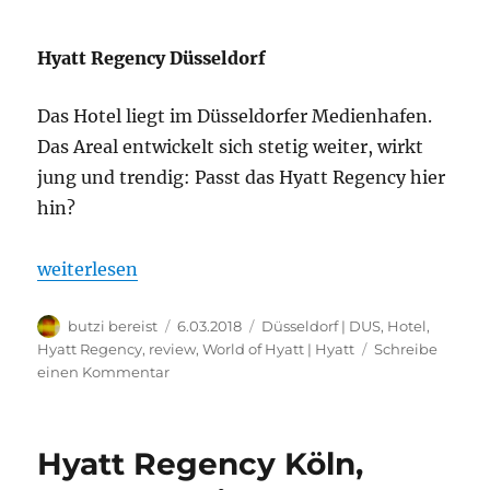
Hyatt Regency Düsseldorf
Das Hotel liegt im Düsseldorfer Medienhafen.
Das Areal entwickelt sich stetig weiter, wirkt
jung und trendig: Passt das Hyatt Regency hier
hin?
„Hyatt Regency Düsseldorf, Regency Suite: Bewert
weiterlesen
Autor
Veröffentlicht
Kategorien
butzi bereist
6.03.2018
Düsseldorf | DUS
,
Hotel
,
am
Hyatt Regency
,
review
,
World of Hyatt | Hyatt
Schreibe
zu
einen Kommentar
Hyatt
Regency
Düsseldorf,
Hyatt Regency Köln,
Regency
Suite: