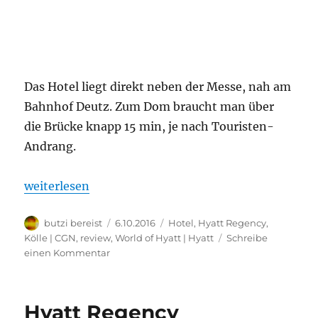
Das Hotel liegt direkt neben der Messe, nah am
Bahnhof Deutz. Zum Dom braucht man über
die Brücke knapp 15 min, je nach Touristen-
Andrang.
„Hyatt Regency Köln – mit Domblick: Bewertung“
weiterlesen
Autor
Veröffentlicht
Kategorien
butzi bereist
6.10.2016
Hotel
,
Hyatt Regency
,
am
Kölle | CGN
,
review
,
World of Hyatt | Hyatt
Schreibe
zu
einen Kommentar
Hyatt
Regency
Köln
Hyatt Regency
–