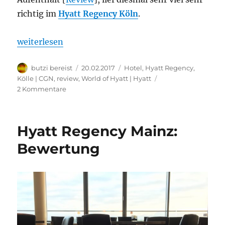
richtig im
Hyatt Regency Köln
.
„Hyatt Regency Köln, Azaleen-Suite: Bewertung“
weiterlesen
Autor
Veröffentlicht
Kategorien
butzi bereist
20.02.2017
Hotel
,
Hyatt Regency
,
am
Kölle | CGN
,
review
,
World of Hyatt | Hyatt
zu
2 Kommentare
Hyatt
Regency
Köln,
Hyatt Regency Mainz:
Azaleen-
Suite:
Bewertung
Bewertung