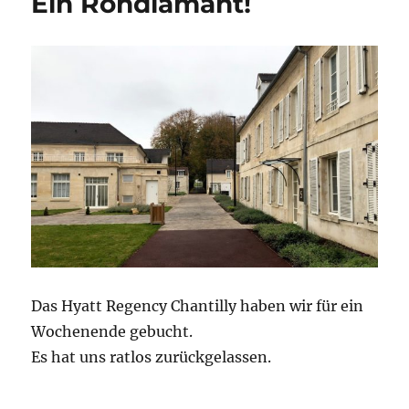
Ein Rohdiamant!
Corona-
Einschränkungen
(aktuell)
Das Hyatt Regency Chantilly haben wir für ein
Wochenende gebucht.
Es hat uns ratlos zurückgelassen.