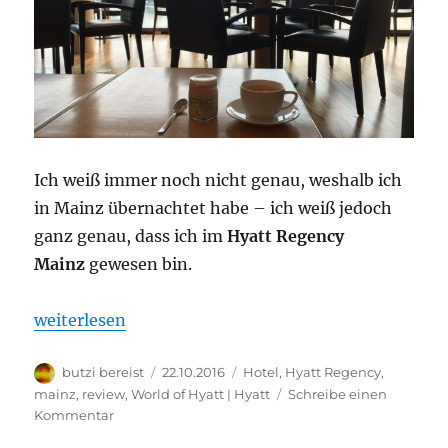
Ich weiß immer noch nicht genau, weshalb ich
in Mainz übernachtet habe – ich weiß jedoch
ganz genau, dass ich im
Hyatt Regency
Mainz
gewesen bin.
„Hyatt Regency Mainz: Bewertung“
weiterlesen
Autor
Veröffentlicht
Kategorien
butzi bereist
22.10.2016
Hotel
,
Hyatt Regency
,
am
mainz
,
review
,
World of Hyatt | Hyatt
Schreibe einen
zu
Kommentar
Hyatt