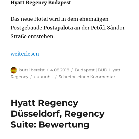
Hyatt Regency Budapest
Das neue Hotel wird in dem ehemaligen
Postgebäude
Postapalota
an der Petőfi Sándor
Straße entstehen.
„Hyatt Regency Budapest Postapalota“
weiterlesen
Autor
Veröffentlicht
Kategorien
butzi bereist
4.08.2018
Budapest | BUD
,
Hyatt
am
Schlagwörter
zu
Regency
uuuuuh…
Schreibe einen Kommentar
Hyatt
Regency
Budapest
Hyatt Regency
Postapalot
Düsseldorf, Regency
Suite: Bewertung