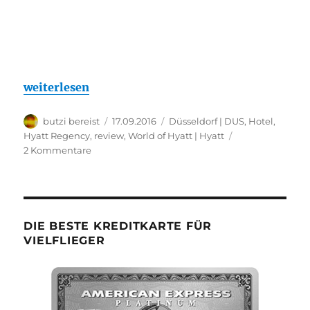
„Hyatt Regency Düsseldorf Medienhafen – Regenc
weiterlesen
Autor
Veröffentlicht
Kategorien
butzi bereist
17.09.2016
Düsseldorf | DUS
,
Hotel
,
am
Hyatt Regency
,
review
,
World of Hyatt | Hyatt
zu
2 Kommentare
Hyatt
Regency
Düsseldorf
Medienhafen
–
DIE BESTE KREDITKARTE FÜR
Regency
VIELFLIEGER
Suite:
Bewertung