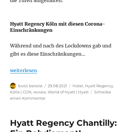
die Türen aufgehalten.
Hyatt Regency Köln mit diesen Corona-
Einschränkungen
Während und nach des Lockdowns gab und
gibt es diese Einschränkungen…
„Hyatt Regency Köln mit diesen Corona-Einschränk
weiterlesen
Autor
Veröffentlicht
Kategorien
butzi bereist
29.08.2021
Hotel
,
Hyatt Regency
,
am
Kölle | CGN
,
review
,
World of Hyatt | Hyatt
Schreibe
zu
einen Kommentar
Hyatt
Regency
Köln
Hyatt Regency Chantilly:
mit
diesen