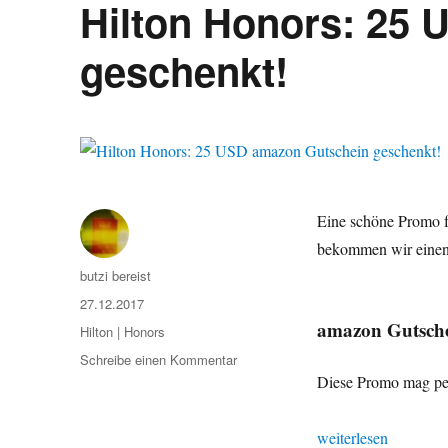
Hilton Honors: 25
geschenkt!
Eine schöne Promo 
bekommen wir einen
Autor
butzi bereist
Veröffentlicht
27.12.2017
am
amazon Gutsch
Kategorien
Hilton | Honors
zu
Schreibe einen Kommentar
Hilton
Diese Promo mag pers
Honors:
25
„Hilton Honors: 25
weiterlesen
USD