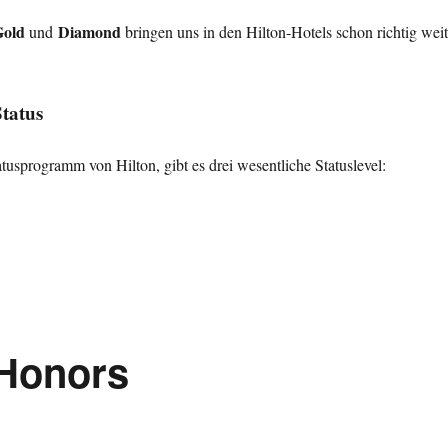
Gold
Diamond
und
bringen uns in den Hilton-Hotels schon richtig weit
tatus
tusprogramm von Hilton, gibt es drei wesentliche Statuslevel:
atus: Honors Gold & Diamond“
 Honors