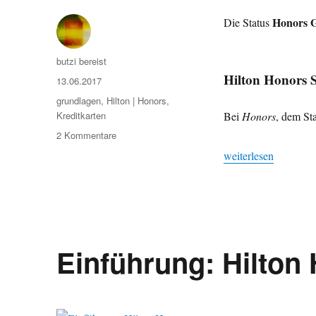
Honors 
Die Status
Autor
butzi bereist
Hilton Honors S
Veröffentlicht
13.06.2017
am
Kategorien
grundlagen
,
Hilton | Honors
,
Kreditkarten
Bei
Honors
, dem Sta
zu
2 Kommentare
Wir
„Wir kaufen den St
weiterlesen
kaufen
den
Status:
Honors
Gold
&
Einführung: Hilton
Diamond