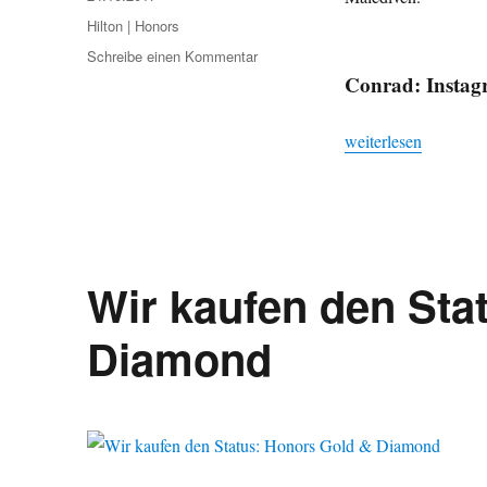
am
Kategorien
Hilton | Honors
zu
Schreibe einen Kommentar
Conrad
Conrad: Instag
Malediven:
Instagram
„Conrad Malediven: 
weiterlesen
Butler
Wir kaufen den Sta
Diamond