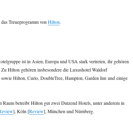
, das Treueprogramm von
Hilton
.
telgruppe ist in Asien, Europa und USA stark vertreten, ihr gehören
n. Zu Hilton gehören insbesondere die Luxushotel Waldorf
 sowie Hilton, Curio, DoubleTree, Hampton, Garden Inn und einige
n Raum betreibt Hilton gut zwei Dutzend Hotels, unter anderem in
Review
], Köln [
Review
], München und Nürnberg.
 Honors“