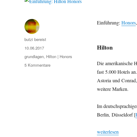
Einführung:
Honors
Autor
butzi bereist
Hilton
Veröffentlicht
10.06.2017
am
Kategorien
grundlagen
,
Hilton | Honors
Die amerikanische Ho
zu
5 Kommentare
Einführung:
fast 5.000 Hotels a
Hilton
Astoria und Conrad,
Honors
weitere Marken.
Im deutschsprachige
Berlin, Düsseldorf [
„Einführung: Hilton
weiterlesen