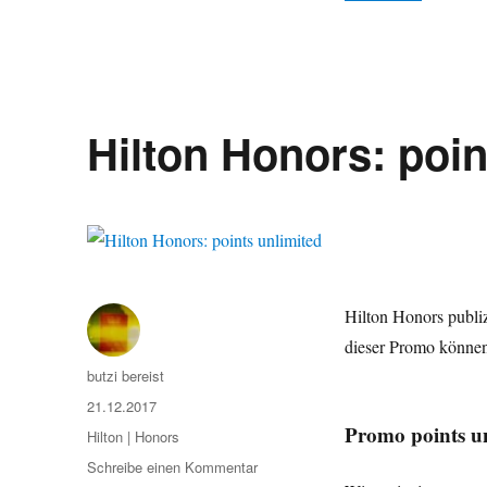
amazon
Gutschein
geschenkt!
Hilton Honors: poin
Hilton Honors publiz
dieser Promo könne
Autor
butzi bereist
Veröffentlicht
21.12.2017
am
Promo points u
Kategorien
Hilton | Honors
zu
Schreibe einen Kommentar