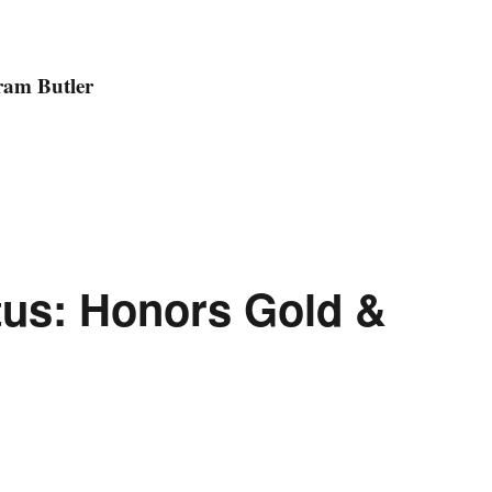
ram Butler
Instagram Butler“
tus: Honors Gold &