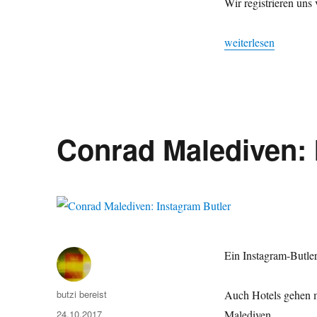
Hilton
Wir registrieren un
Honors:
points
„Hilton Honors: poin
weiterlesen
unlimited
Conrad Malediven: 
Ein Instagram-Butler
Autor
butzi bereist
Auch Hotels gehen mi
Veröffentlicht
24.10.2017
Malediven.