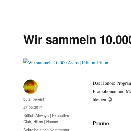
Wir sammeln 10.000 
Das Honors-Progr
Promotionen und Mö
Autor
butzi bereist
bleiben 😉
Veröffentlicht
27.05.2017
am
Kategorien
British Airways | Executive
Club
,
Hilton | Honors
Promo
zu
Schreibe einen Kommentar