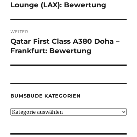
Beitrag:
Lounge (LAX): Bewertung
WEITER
Qatar First Class A380 Doha –
Nächster
Beitrag:
Frankfurt: Bewertung
BUMSBUDE KATEGORIEN
Bumsbude
Kategorien