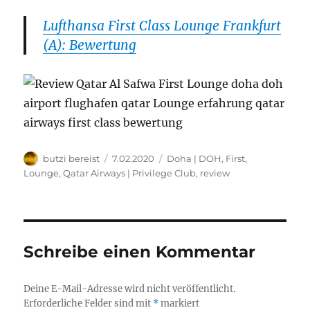
Lufthansa First Class Lounge Frankfurt
(A): Bewertung
Autor
Veröffentlicht
Kategorien
butzi bereist
7.02.2020
Doha | DOH
,
First
,
am
Lounge
,
Qatar Airways | Privilege Club
,
review
Schreibe einen Kommentar
Deine E-Mail-Adresse wird nicht veröffentlicht.
Erforderliche Felder sind mit
*
markiert