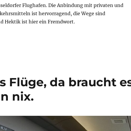
seldorfer Flughafen. Die Anbindung mit privaten und
kehrsmitteln ist hervorragend, die Wege sind
d Hektik ist hier ein Fremdwort.
ness Class Flug innerdeutsch (LH81): Bewertung“
s Flüge, da braucht e
n nix.