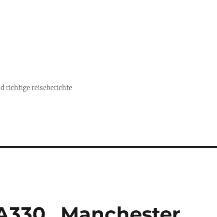
d richtige reiseberichte
A330 „Manchester