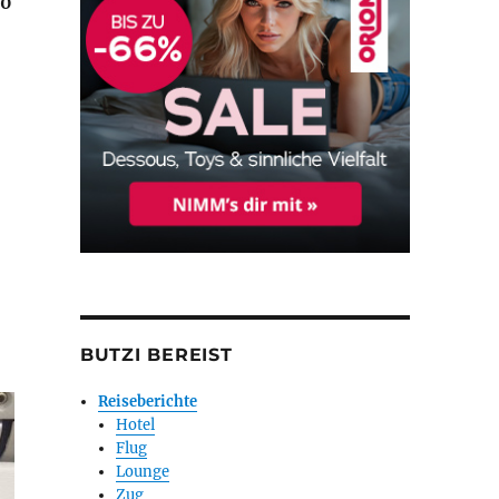
30
833): Bewertung“
BUTZI BEREIST
Reiseberichte
Hotel
Flug
Lounge
Zug