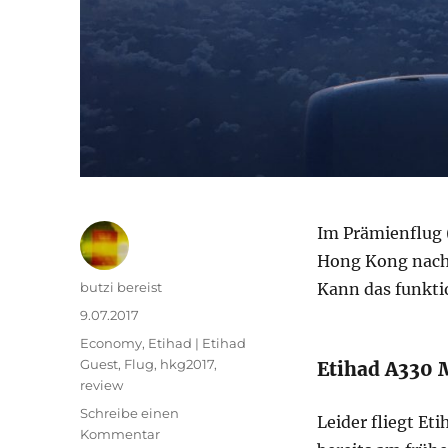
Im Prämienflug 
Hong Kong nach
Autor
butzi bereist
Kann das funkti
Veröffentlicht
9.07.2017
am
Kategorien
Economy
,
Etihad | Etihad
Guest
,
Flug
,
hkg2017
,
Etihad A330 
review
Schreibe einen
Leider fliegt E
zu
Kommentar