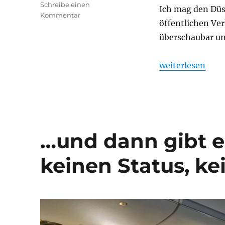
Schreibe einen
Ich mag den Düs
zu
Kommentar
öffentlichen Ver
Lufthansa
Business
überschaubar un
Class
Flug
„Lufthansa Busi
weiterlesen
innerdeutsch
(LH81):
Bewertung
…und dann gibt e
keinen Status, kei