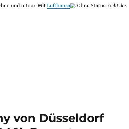
hen und retour. Mit
Lufthansa
. Ohne Status:
Geht das
es Flüge, da braucht es keinen Status, kein nix.“
my von Düsseldorf