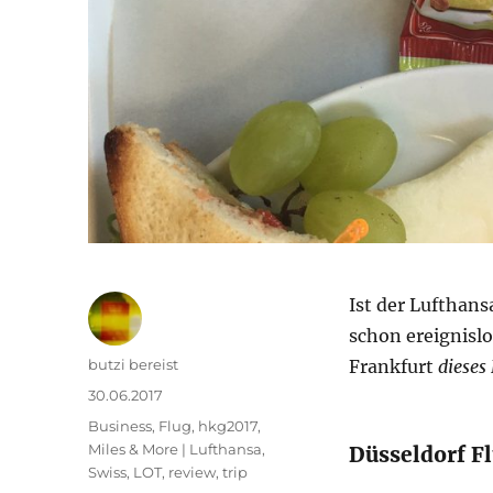
Ist der Lufthan
schon ereignislo
Autor
butzi bereist
Frankfurt
dieses
Veröffentlicht
30.06.2017
am
Kategorien
Business
,
Flug
,
hkg2017
,
Miles & More | Lufthansa,
Düsseldorf F
Swiss, LOT
,
review
,
trip